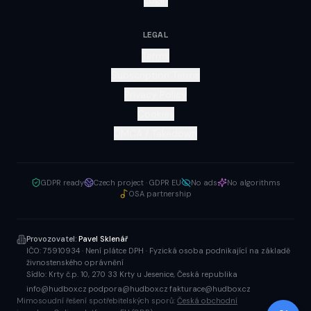
Login
LEGAL
Terms
Subscription Terms
Privacy Policy
Cookies
DMCA / Takedown
GDPR ready
Czech project · GDPR EU
No ads
No algorithms
OSA partnership
Provozovatel:
Pavel Sklenář
IČO:
75910934
·
Není plátce DPH
·
Fyzická osoba podnikající na základě
živnostenského oprávnění
Sídlo:
Krty č.p. 10, 270 33 Krty u Jesenice, Česká republika
info@hudbox.cz
·
podpora@hudbox.cz
·
fakturace@hudbox.cz
Mimosoudní řešení spotřebitelských sporů:
Česká obchodní