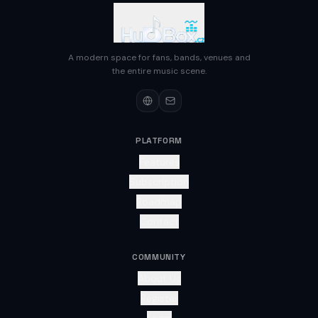
A modern space for fans, bands, venues and
the entire music scene.
PLATFORM
Features
Subscription
Roadmap
Contact
COMMUNITY
About Us
Register