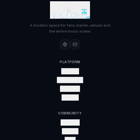
A modern space for fans, bands, venues and
the entire music scene.
PLATFORM
Features
Subscription
Roadmap
Contact
COMMUNITY
About Us
Register