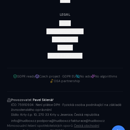
Login
LEGAL
Terms
Subscription Terms
Privacy Policy
Cookies
DMCA / Takedown
GDPR ready
Czech project · GDPR EU
No ads
No algorithms
OSA partnership
Provozovatel:
Pavel Sklenář
IČO:
75910934
·
Není plátce DPH
·
Fyzická osoba podnikající na základě
živnostenského oprávnění
Sídlo:
Krty č.p. 10, 270 33 Krty u Jesenice, Česká republika
info@hudbox.cz
·
podpora@hudbox.cz
·
fakturace@hudbox.cz
Mimosoudní řešení spotřebitelských sporů:
Česká obchodní